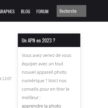
GRAPHES
BLOG
FORUM
Un APN en 2023 ?
Vous avez venez de vous
équiper avec un tout
nouvel appareil photo
à 12:07
numérique ? Voici nos
conseils pour en tirer le
meilleur :
apprendre la photo