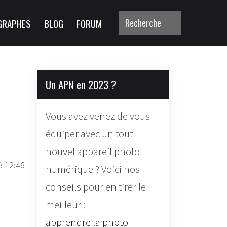
GRAPHES
BLOG
FORUM
Un APN en 2023 ?
Vous avez venez de vous
équiper avec un tout
nouvel appareil photo
à 12:46
numérique ? Voici nos
conseils pour en tirer le
meilleur :
apprendre la photo