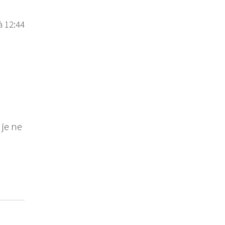
à 12:44
 je ne