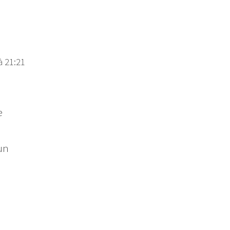
à 21:21
e
 un