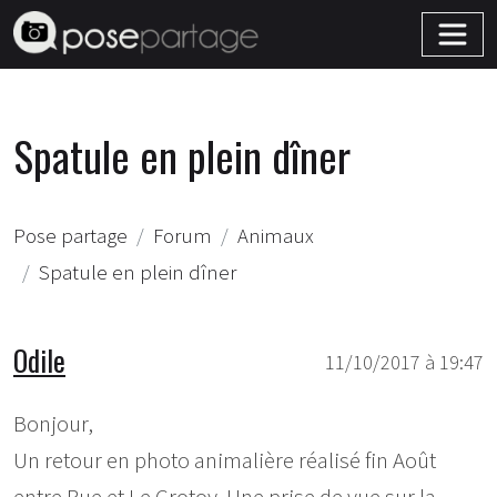
Spatule en plein dîner
Pose partage
Forum
Animaux
Spatule en plein dîner
Odile
11/10/2017 à 19:47
Bonjour,
Un retour en photo animalière réalisé fin Août