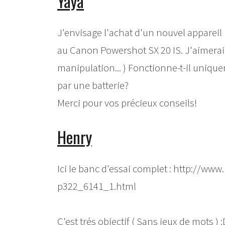
Yaya
J'envisage l'achat d'un nouvel appareil 
au Canon Powershot SX 20 IS. J'aimerais 
manipulation... ) Fonctionne-t-il unique
par une batterie?
Merci pour vos précieux conseils!
Henry
Ici le banc d'essai complet : http://w
p322_6141_1.html
C'est trés objectif ( Sans jeux de mots ) 