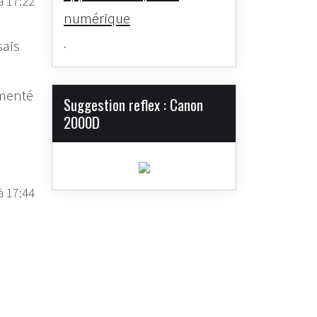
à 17:22
numérique
.
sais
imenté
Suggestion reflex : Canon
2000D
à 17:44