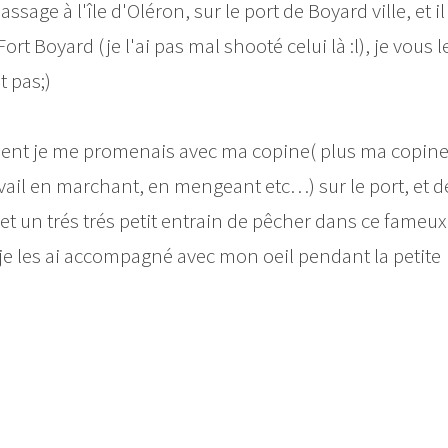
sage à l'île d'Oléron, sur le port de Boyard ville, et il
ort Boyard (je l'ai pas mal shooté celui là :l), je vous l
 pas;)
tement je me promenais avec ma copine( plus ma copin
vail en marchant, en mengeant etc…) sur le port, et d
t un trés trés petit entrain de pêcher dans ce fameux
s, je les ai accompagné avec mon oeil pendant la petite