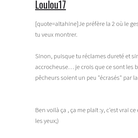
Loulou17
[quote=altahine]Je préfère la 2 où le ge
tu veux montrer.
Sinon, puisque tu réclames dureté et sin
accrocheuse… je crois que ce sont les ba
pêcheurs soient un peu "écrasés" par la 
Ben voilà ça , ça me plait :y, c'est vrai 
les yeux;)