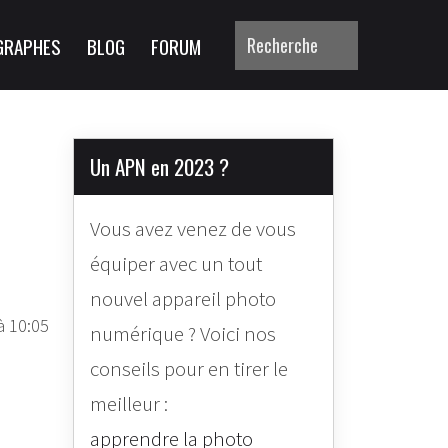
GRAPHES
BLOG
FORUM
Un APN en 2023 ?
Vous avez venez de vous
équiper avec un tout
nouvel appareil photo
à 10:05
numérique ? Voici nos
conseils pour en tirer le
meilleur :
apprendre la photo