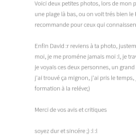
Voici deux petites photos, lors de mon pas
une plage là bas, ou on voit trés bien le F
recommande pour ceux qui connaissent
Enfin David :r reviens à ta photo, jus
moi, je me proméne jamais moi :l, je tra
je voyais ces deux personnes, un grand e
j'ai trouvé ça mignon, j'ai pris le temp
formation à la reléve;)
Merci de vos avis et critiques
soyez dur et sincére ;) :l :l