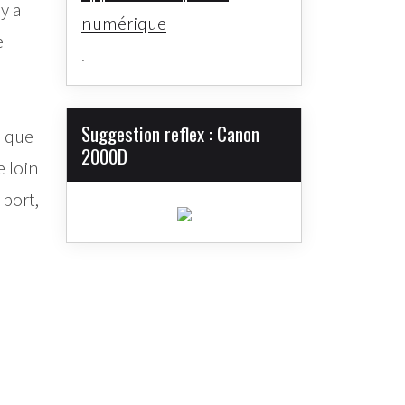
 y a
numérique
e
.
Suggestion reflex : Canon
e que
2000D
e loin
 port,