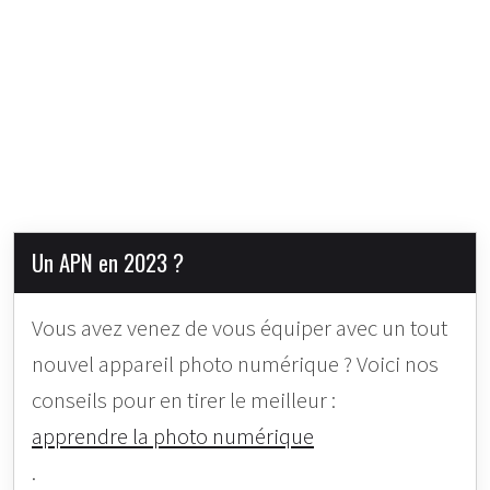
Un APN en 2023 ?
Vous avez venez de vous équiper avec un tout
nouvel appareil photo numérique ? Voici nos
conseils pour en tirer le meilleur :
apprendre la photo numérique
.