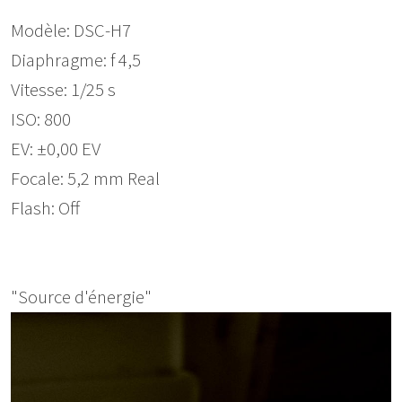
Modèle: DSC-H7
Diaphragme: f 4,5
Vitesse: 1/25 s
ISO: 800
EV: ±0,00 EV
Focale: 5,2 mm Real
Flash: Off
"Source d'énergie"