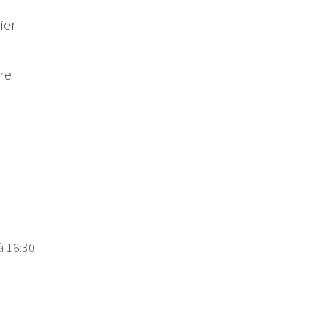
ier
ère
à 16:30