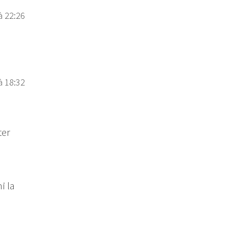
à 22:26
à 18:32
ter
i la