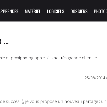
APPRENDRE
MATÉRIEL
LOGICIELS
DOSSIERS
PHOTO
e …
ie et proxiphotographie
Une très grande chenille …
25/08/2014 
 succès :(, je vous propose un nouveau partage : un