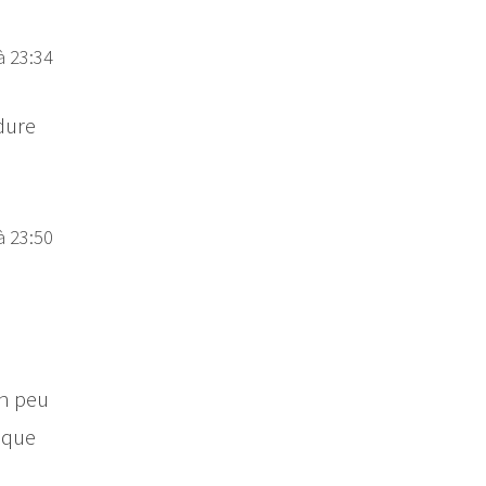
à 23:34
 dure
à 23:50
un peu
nque