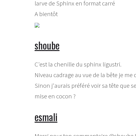
larve de Sphinx en format carré
A bientôt
shoube
C'est la chenille du sphinx ligustri.
Niveau cadrage au vue de la bête je me 
Sinon j'aurais préféré voir sa tête que s
mise en cocon ?
esmali
Merci pour ton commentaire @shoube 