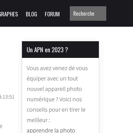
GRAPHES
BLOG
FORUM
Un APN en 2023 ?
Vous avez venez de vous
équiper avec un tout
nouvel appareil photo
à 13:51
numérique ? Voici nos
conseils pour en tirer le
meilleur :
e
apprendre la photo