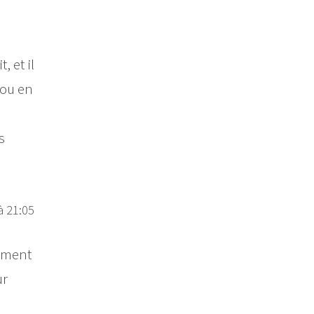
, et il
 ou en
s
à 21:05
sément
ur