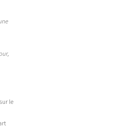
 une
our,
sur le
art