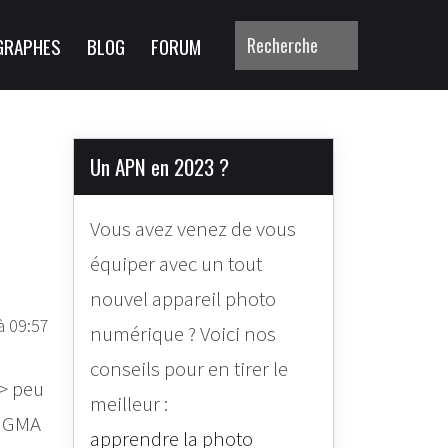
GRAPHES
BLOG
FORUM
Un APN en 2023 ?
Vous avez venez de vous
équiper avec un tout
nouvel appareil photo
à 09:57
numérique ? Voici nos
conseils pour en tirer le
=> peu
meilleur :
SIGMA
apprendre la photo