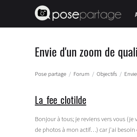
Envie d'un zoom de qual
Pose partage
Forum
Objectifs
Envie
La_fee_clotilde
Bonjour à tous; je reviens vers vous (je
de photos à mon actif…) car j'ai besoin