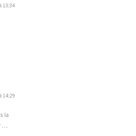
à 13:34
à 14:29
s la
? …