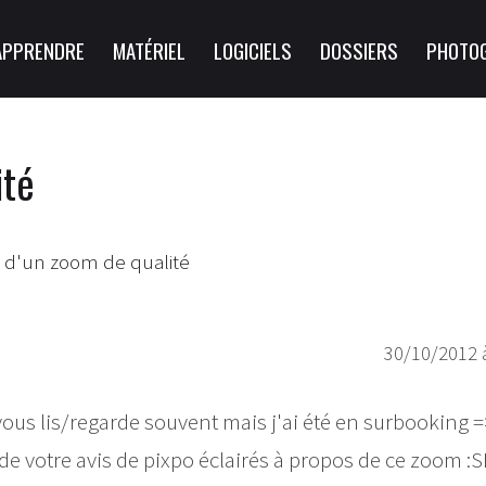
APPRENDRE
MATÉRIEL
LOGICIELS
DOSSIERS
PHOTO
ité
 d'un zoom de qualité
30/10/2012 
 vous lis/regarde souvent mais j'ai été en surbooking 
 de votre avis de pixpo éclairés à propos de ce zoom :