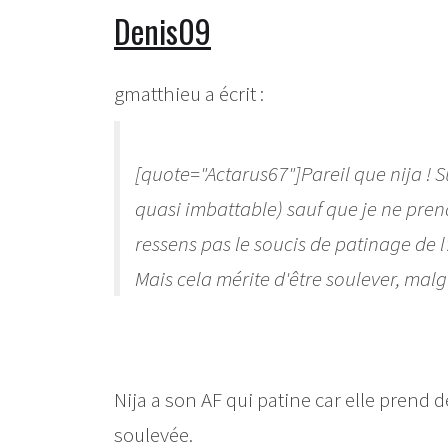
Denis09
gmatthieu a écrit :
[quote="Actarus67"]Pareil que nija ! S
quasi imbattable) sauf que je ne prend
ressens pas le soucis de patinage de l'
Mais cela mérite d'être soulever, mal
Nija a son AF qui patine car elle prend d
soulevée.