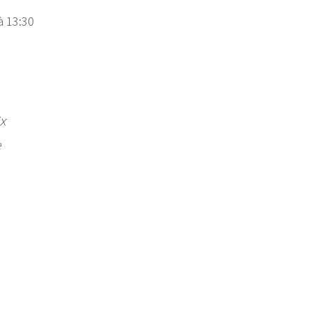
à 13:30
ix
e