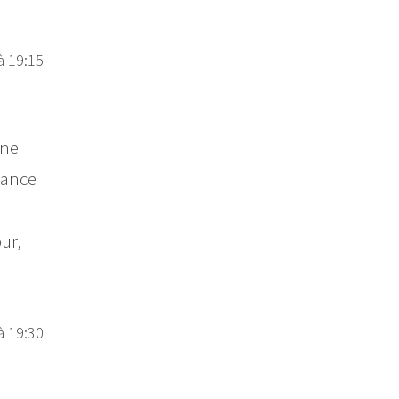
à 19:15
une
hance
ur,
à 19:30