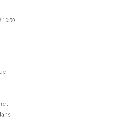
à 10:50
que
re :
 dans