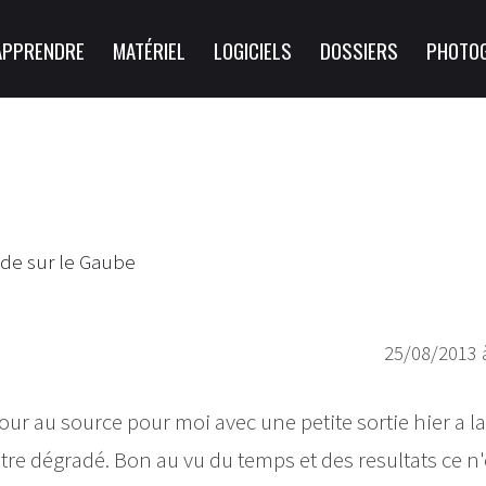
APPRENDRE
MATÉRIEL
LOGICIELS
DOSSIERS
PHOTO
de sur le Gaube
25/08/2013 
our au source pour moi avec une petite sortie hier a la
e dégradé. Bon au vu du temps et des resultats ce n'