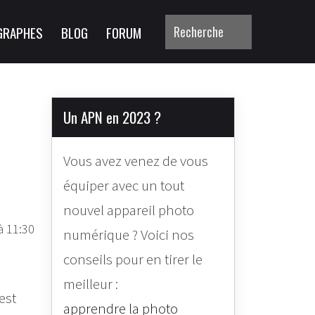
GRAPHES
BLOG
FORUM
Un APN en 2023 ?
Vous avez venez de vous
équiper avec un tout
nouvel appareil photo
à 11:30
numérique ? Voici nos
conseils pour en tirer le
meilleur :
est
apprendre la photo