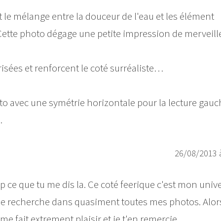
t le mélange entre la douceur de l'eau et les élément
 Cette photo dégage une petite impression de merveill
isées et renforcent le coté surréaliste…
oto avec une symétrie horizontale pour la lecture gauc
.
26/08/2013 
 ce que tu me dis la. Ce coté feerique c'est mon unive
e je recherche dans quasiment toutes mes photos. Alor
e fait extrement plaisir et je t'en remercie.