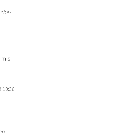
uche-
n mis
à 10:38
ien