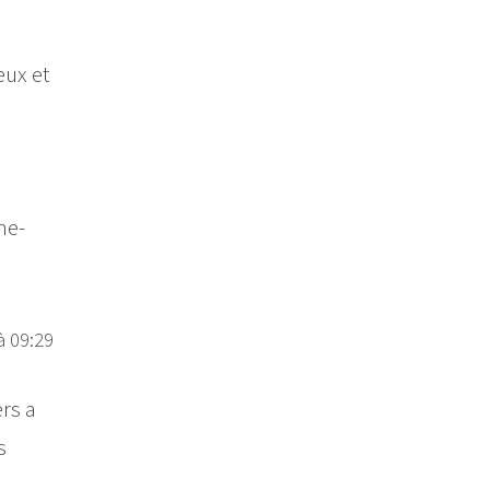
eux et
he-
à 09:29
rs a
s