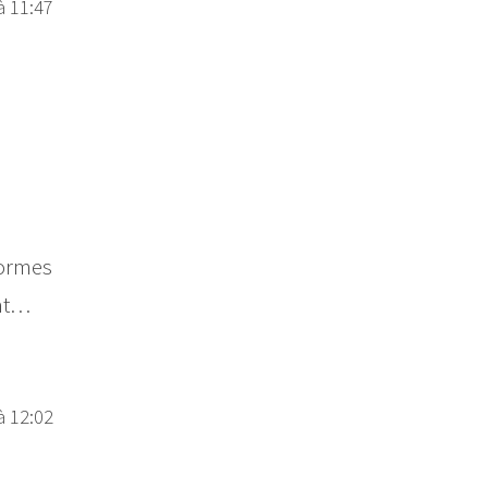
à 11:47
formes
ant…
à 12:02