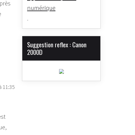
Après
numérique
e
.
Suggestion reflex : Canon
2000D
à 11:35
est
ue,