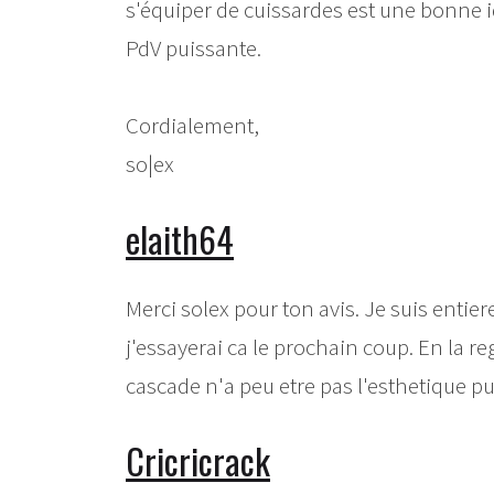
s'équiper de cuissardes est une bonne id
PdV puissante.
Cordialement,
so|ex
elaith64
Merci solex pour ton avis. Je suis entie
j'essayerai ca le prochain coup. En la r
cascade n'a peu etre pas l'esthetique p
Cricricrack