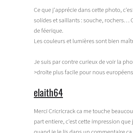
Ce que j'apprécie dans cette photo, c'es
solides et saillants : souche, rochers…
de féerique.
Les couleurs et lumières sont bien maîtr
Je suis par contre curieux de voir la ph
>droite plus facile pour nous européens
elaith64
Merci Cricricrack ca me touche beaucoup
part entiere, c'est cette impression qu
quand je le lis dans un commentaire ca m