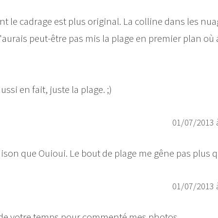
t le cadrage est plus original. La colline dans les nu
n'aurais peut-être pas mis la plage en premier plan où 
si en fait, juste la plage. ;)
01/07/2013 
ison que Ouioui. Le bout de plage me gêne pas plus q
01/07/2013 
is de votre temps pour commenté mes photos.