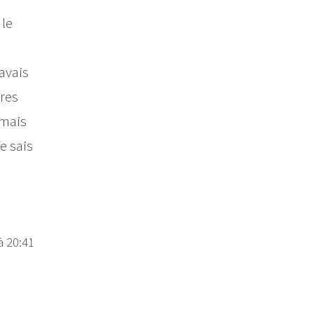
 le
'avais
pres
 mais
e sais
à 20:41