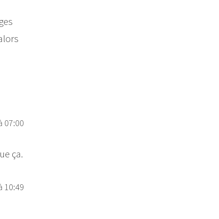
ages
alors
à 07:00
ue ça.
à 10:49