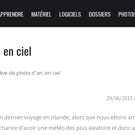
APPRENDRE
MATÉRIEL
LOGICIELS
DOSSIERS
PHOTO
 en ciel
tive de photo d'arc en ciel
29/06/2013 
n dernier voyage en Irlande, alors que nous etions ar
a chance d'avoir une météo des plus aleatoire et donc 