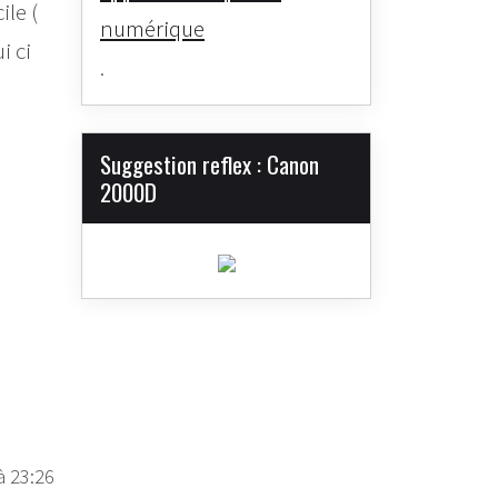
ile (
numérique
i ci
.
Suggestion reflex : Canon
2000D
à 23:26