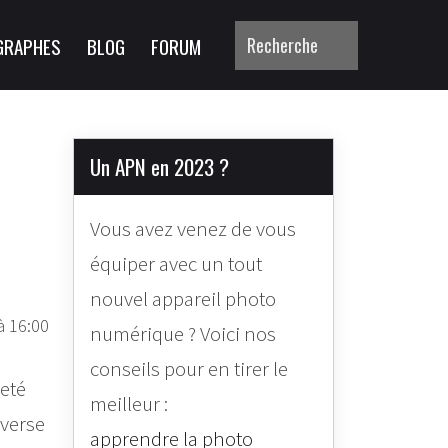
GRAPHES
BLOG
FORUM
Un APN en 2023 ?
Vous avez venez de vous
équiper avec un tout
nouvel appareil photo
à 16:00
numérique ? Voici nos
conseils pour en tirer le
reté
meilleur :
averse
apprendre la photo