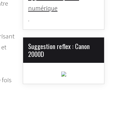
ntre
numérique
.
risant
Suggestion reflex : Canon
 et
2000D
 fois