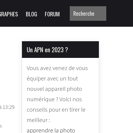
GRAPHES
BLOG
FORUM
Un APN en 2023 ?
Vous avez venez de vous
équiper avec un tout
nouvel appareil photo
numérique ? Voici nos
à 13:29
conseils pour en tirer le
meilleur :
n
apprendre la photo