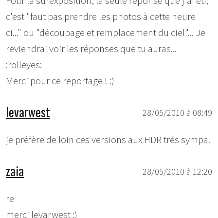
Pour la surexposition, la seule réponse que j'ai eu,
c'est "faut pas prendre les photos à cette heure
ci..." ou "découpage et remplacement du ciel"... Je
reviendrai voir les réponses que tu auras...
:rolleyes:
Merci pour ce reportage ! :)
levarwest
28/05/2010 à 08:49
je préfère de loin ces versions aux HDR très sympa.
zaia
28/05/2010 à 12:20
re
merci levarwest :)