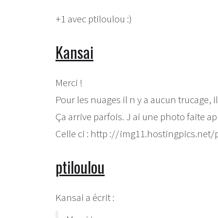
+1 avec ptiloulou :)
Kansai
Merci !
Pour les nuages il n y a aucun trucage, 
Ça arrive parfois. J ai une photo faite ap
Celle ci : http ://img11.hostingpics.ne
ptiloulou
Kansai a écrit :