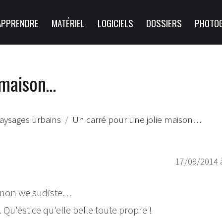
APPRENDRE
MATÉRIEL
LOGICIELS
DOSSIERS
PHOTO
 maison…
paysages urbains
Un carré pour une jolie maison…
17/09/2014 
t mon we sudiste…
é. Qu'est ce qu'elle belle toute propre !