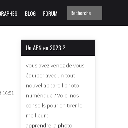
GRAPHES
BLOG
FORUM
Un APN en 2023 ?
Vous avez venez de vous
équiper avec un tout
nouvel appareil photo
à 16:51
numérique ? Voici nos
conseils pour en tirer le
meilleur :
apprendre la photo