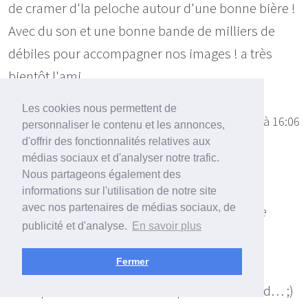
de cramer d'la peloche autour d'une bonne bière !
Avec du son et une bonne bande de milliers de
débiles pour accompagner nos images ! a très
bientôt l'ami.
Les cookies nous permettent de
xxxDarKLiGhTxxx
23/12/2014 à 16:06
personnaliser le contenu et les annonces,
d'offrir des fonctionnalités relatives aux
ouiouiphoto a écrit :
médias sociaux et d'analyser notre trafic.
Nous partageons également des
informations sur l'utilisation de notre site
avec nos partenaires de médias sociaux, de
[quote="Hashe"]bon ok c'est de la photo de
publicité et d'analyse.
En savoir plus
concert donc le bruit…
Fermer
Ca dépend. Si c'est Carlita et que tu es au fond… ;)