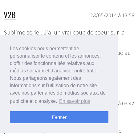
V2B
28/05/2014 à 13:56
Sublime série ! J'ai un vrai coup de coeur sur la
1ère, le contre-jour est parfait. La 4ème est
Les cookies nous permettent de
également une belle réussite, juste la marque au
personnaliser le contenu et les annonces,
centre gauche qui attire un peu l'oeil.
d'offrir des fonctionnalités relatives aux
médias sociaux et d'analyser notre trafic.
Nous partageons également des
Mais bravo !
informations sur l'utilisation de notre site
avec nos partenaires de médias sociaux, de
Kansai
publicité et d'analyse.
En savoir plus
30/05/2014 à 03:42
Fermer
Merci a tous
je vous rassure, le truc qui flotte va disparaitre