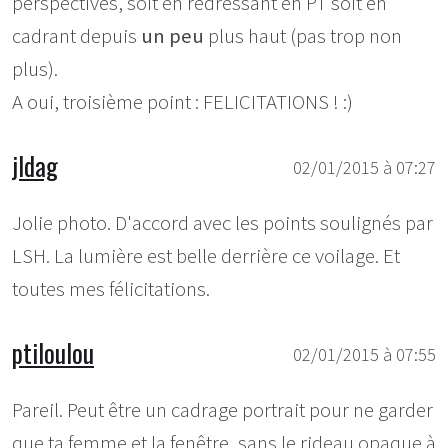
perspectives, soit en redressant en PT soit en
cadrant depuis
un peu
plus haut (pas trop non
plus).
A oui, troisième point : FELICITATIONS ! :)
jldag
02/01/2015 à 07:27
Jolie photo. D'accord avec les points soulignés par
LSH. La lumière est belle derrière ce voilage. Et
toutes mes félicitations.
ptiloulou
02/01/2015 à 07:55
Pareil. Peut être un cadrage portrait pour ne garder
que ta femme et la fenêtre, sans le rideau opaque à