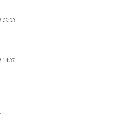
à 09:08
à 14:37
: