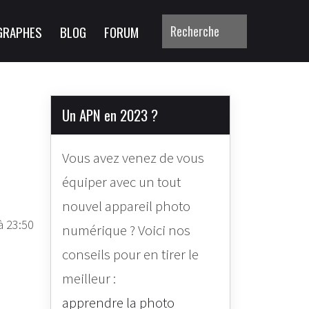
GRAPHES
BLOG
FORUM
Un APN en 2023 ?
Vous avez venez de vous
équiper avec un tout
nouvel appareil photo
à 23:50
numérique ? Voici nos
conseils pour en tirer le
meilleur :
apprendre la photo