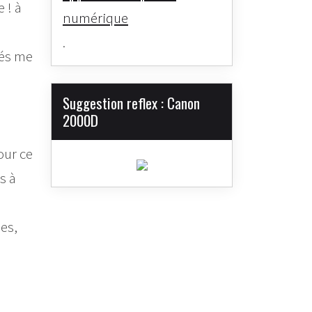
 ! à
numérique
.
hés me
Suggestion reflex : Canon
2000D
our ce
s à
es,