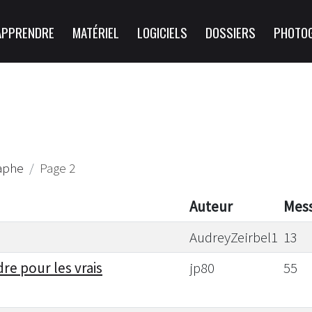
APPRENDRE
MATÉRIEL
LOGICIELS
DOSSIERS
PHOTO
aphe
Page 2
Auteur
Mes
AudreyZeirbel1
13
re pour les vrais
jp80
55