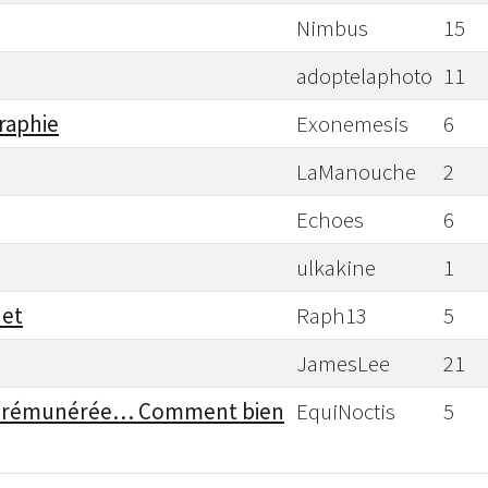
Nimbus
15
adoptelaphoto
11
raphie
Exonemesis
6
LaManouche
2
Echoes
6
ulkakine
1
net
Raph13
5
JamesLee
21
ion rémunérée… Comment bien
EquiNoctis
5