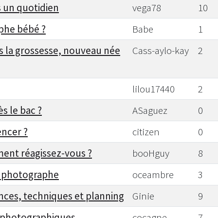
s un quotidien
vega78
10
aphe bébé ?
Babe
1
s la grossesse, nouveau née
Cass-aylo-kay
2
lilou17440
2
s le bac ?
ASaguez
0
ncer ?
citizen
0
ment réagissez-vous ?
booHguy
8
P photographe
oceambre
3
nces, techniques et planning
Ginie
9
s photographiques
cocagne
7