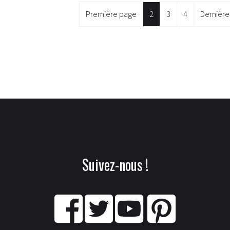
Première page
2
3
4
Dernière
Suivez-nous !