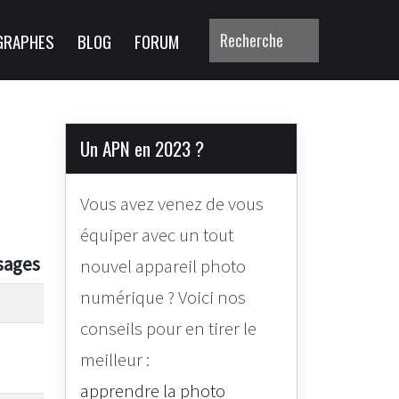
GRAPHES
BLOG
FORUM
Un APN en 2023 ?
Vous avez venez de vous
équiper avec un tout
sages
nouvel appareil photo
numérique ? Voici nos
conseils pour en tirer le
meilleur :
apprendre la photo