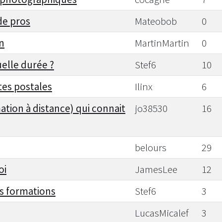
de pros
Mateobob
0
n
MartinMartin
0
uelle durée ?
Stef6
10
tes postales
Ilinx
6
ation à distance) qui connait
jo38530
16
belours
29
oi
JamesLee
12
s formations
Stef6
3
LucasMicalef
3